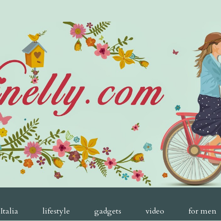
Italia
lifestyle
gadgets
video
for men