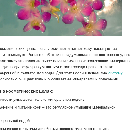
сметических целях – она увлажняет и питает кожу, насыщает ее
 и тонизирует. Раньше я об этом не задумывалась, но постепенно удел
тала замечать положительное влияние именно использования минеральн
 для воды регулярно умываться стало гораздо проще, а также
абранной в фильтре для воды. Для этих целей я использую
систему
 полностью очищает воду и обогащает ее минералами и полезными
 в косметических целях:
нитости умываются только минеральной водой?
ажнение и питание кожи – это регулярное умывание минеральной
неральной водой
комплексе с другими лечебными препаратами, можно лечить