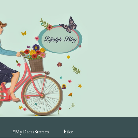
#MyDressStories
bike