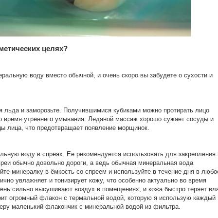
сметических целях?
альную воду вместо обычной, и очень скоро вы забудете о сухости и
 льда и заморозьте. Получившимися кубиками можно протирать лицо
во время утреннего умывания. Ледяной массаж хорошо сужает сосуды и
цы лица, что предотвращает появление морщинок.
льную воду в спреях. Ее рекомендуется использовать для закрепления 
преи обычно довольно дороги, а ведь обычная минеральная вода
ейте минералку в ёмкость со спреем и используйте в течение дня в любо
чно увлажняет и тонизирует кожу, что особенно актуально во время
очень сильно высушивают воздух в помещениях, и кожа быстро теряет вла
оит огромный флакон с термальной водой, которую я использую каждый
беру маленький флакончик с минеральной водой из фильтра.