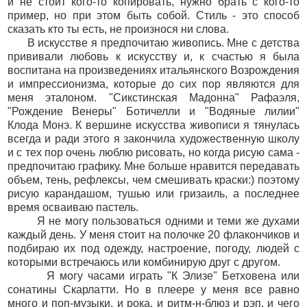
и не стоит кого-то копировать, нужно брать с кого-то
пример, но при этом быть собой. Стиль - это способ
сказать кто ты есть, не произнося ни слова.
В искусстве я предпочитаю живопись. Мне с детства
прививали любовь к искусству и, к счастью я была
воспитана на произведениях итальянского Возрождения
и импрессионизма, которые до сих пор являются для
меня эталоном. "Сикстинская Мадонна" Рафаэля,
"Рождение Венеры" Ботичелли и "Водяные лилии"
Клода Монэ. К вершине искусства живописи я тянулась
всегда и ради этого я закончила художественную школу
и с тех пор очень люблю рисовать, но когда рисую сама -
предпочитаю графику. Мне больше нравится передавать
объем, тень, рефлексы, чем смешивать краски:) поэтому
рисую карандашом, тушью или гризаиль, а последнее
время осваиваю пастель.
Я не могу пользоваться одними и теми же духами
каждый день. У меня стоит на полочке 20 флакончиков и
подбираю их под одежду, настроение, погоду, людей с
которыми встречаюсь или комбинирую друг с другом.
Я могу часами играть "К Элизе" Бетховена или
сонатины Скарлатти. Но в плеере у меня все равно
много и поп-музыки, и рока, и ритм-н-блюз и рэп, и чего