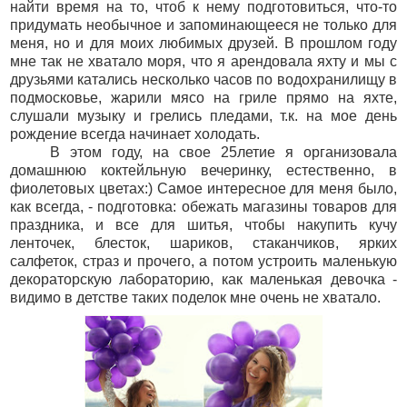
найти время на то, чтоб к нему подготовиться, что-то
придумать необычное и запоминающееся не только для
меня, но и для моих любимых друзей. В прошлом году
мне так не хватало моря, что я арендовала яхту и мы с
друзьями катались несколько часов по водохранилищу в
подмосковье, жарили мясо на гриле прямо на яхте,
слушали музыку и грелись пледами, т.к. на мое день
рождение всегда начинает холодать.
В этом году, на свое 25летие я организовала
домашнюю коктейльную вечеринку, естественно, в
фиолетовых цветах:) Самое интересное для меня было,
как всегда, - подготовка: обежать магазины товаров для
праздника, и все для шитья, чтобы накупить кучу
ленточек, блесток, шариков, стаканчиков, ярких
салфеток, страз и прочего, а потом устроить маленькую
декораторскую лабораторию, как маленькая девочка -
видимо в детстве таких поделок мне очень не хватало.