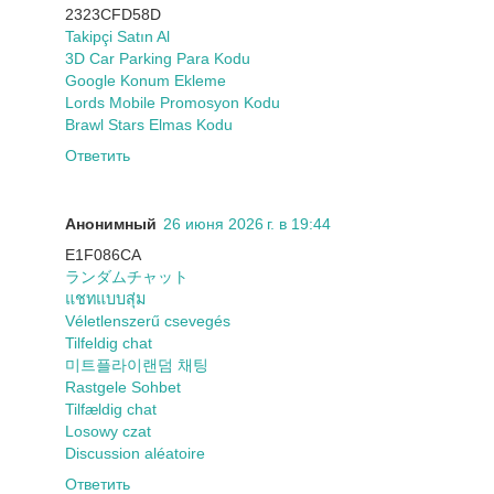
2323CFD58D
Takipçi Satın Al
3D Car Parking Para Kodu
Google Konum Ekleme
Lords Mobile Promosyon Kodu
Brawl Stars Elmas Kodu
Ответить
Анонимный
26 июня 2026 г. в 19:44
E1F086CA
ランダムチャット
แชทแบบสุ่ม
Véletlenszerű csevegés
Tilfeldig chat
미트플라이랜덤 채팅
Rastgele Sohbet
Tilfældig chat
Losowy czat
Discussion aléatoire
Ответить