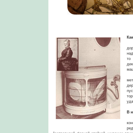
Ка
Ам
до
над
то
дек
ма
Ус
ме
дер
пу
то
уда
В 
Вс
ко
ре