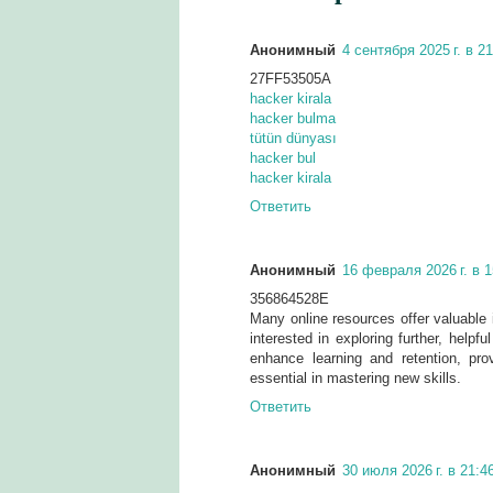
Анонимный
4 сентября 2025 г. в 2
27FF53505A
hacker kirala
hacker bulma
tütün dünyası
hacker bul
hacker kirala
Ответить
Анонимный
16 февраля 2026 г. в 1
356864528E
Many online resources offer valuable 
interested in exploring further, helpf
enhance learning and retention, pro
essential in mastering new skills.
Ответить
Анонимный
30 июля 2026 г. в 21:4