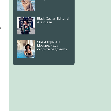
о
Black Caviar. Editorial
A la russe
о
Спа и термы в
Москве. Куда
сходить отдохнуть