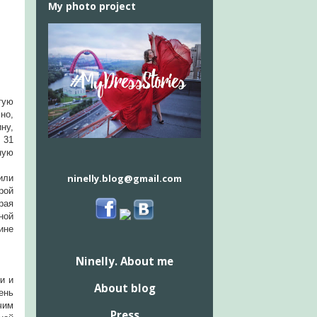
My photo project
тую
но,
ну,
 31
ную
ninelly.blog@gmail.com
или
рой
рая
ной
ине
Ninelly. About me
и и
About blog
ень
чим
Press