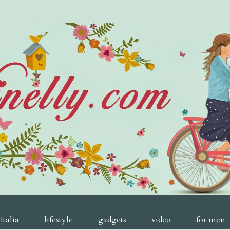
Italia
lifestyle
gadgets
video
for men