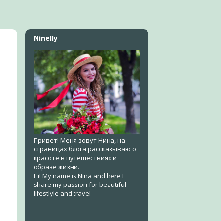
Ninelly
Привет! Меня зовут Нина, на
страницах блога рассказываю о
красоте в путешествиях и
образе жизни.
Hi! My name is Nina and here I
share my passion for beautiful
lifestlyle and travel