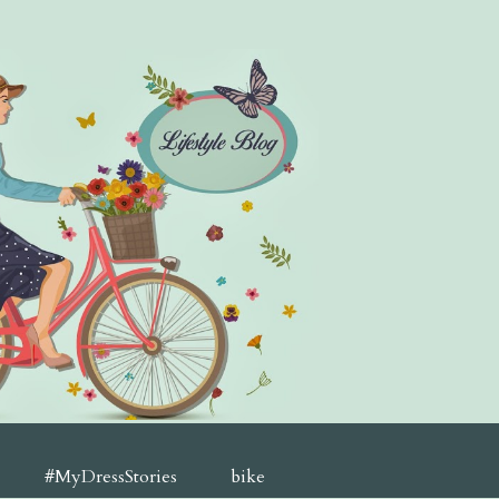
#MyDressStories
bike