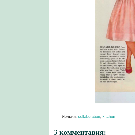
Ярлыки:
collaboration
,
kitchen
3 комментария: