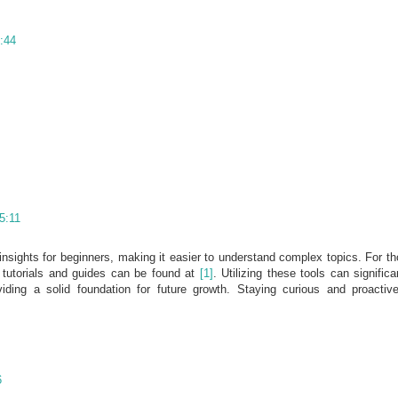
1:44
5:11
insights for beginners, making it easier to understand complex topics. For t
ul tutorials and guides can be found at
[1]
. Utilizing these tools can significa
viding a solid foundation for future growth. Staying curious and proactiv
6