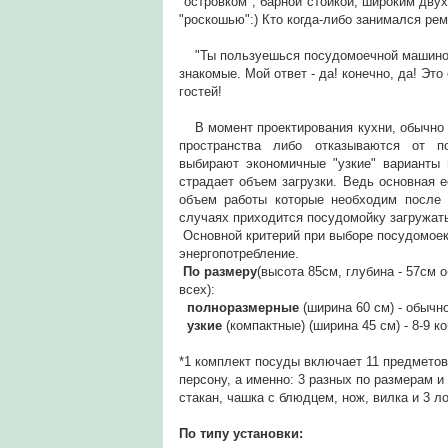
"островком", барной стойкой, широким дв
"роскошью":) Кто когда-либо занимался рем
"Ты пользуешься посудомоечной машиной?
знакомые. Мой ответ - да! конечно, да! Эт
гостей!
В момент проектирования кухни, обычно в
пространства либо отказываются от п
выбирают экономичные "узкие" варианты 
страдает объем загрузки. Ведь основная е
объем работы которые необходим после 
случаях приходится посудомойку загружать 
Основной критерий при выборе посудомоек 
энергопотребление.
По размеру
(высота 85см, глубина - 57см
всех):
полноразмерные
(ширина 60 см) - обычн
узкие
(компактные) (ширина 45 см) - 8-9 
*1 комплект посуды включает 11 предмет
персону, а именно: 3 разных по размерам и
стакан, чашка с блюдцем, нож, вилка и 3 л
По типу установки: