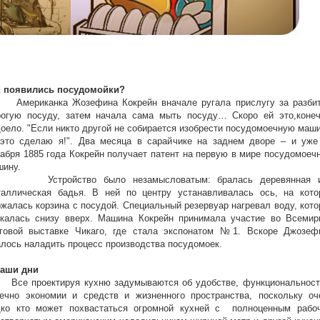
к появились посудомойки?
ериканка Жозефина Кокрейн вначале ругала прислугу за разби
рогую посуду, затем начала сама мыть посуду… Скоро ей это,конеч
оело. "Если никто другой не собирается изобрести посудомоечную маши
 это сделаю я!". Два месяца в сарайчике на заднем дворе – и уже
абря 1885 года Кокрейн получает патент на первую в мире посудомоеч
шину.
тройство было незамысловатым: бралась деревянная 
таллическая бадья. В ней по центру устанавливалась ось, на кото
жалась корзина с посудой. Специальный резервуар нагревал воду, кото
скалась снизу вверх. Машина Кокрейн принимала участие во Всемир
рговой выставке Чикаго, где стала экспонатом №1. Вскоре Джозеф
лось наладить процесс производства посудомоек.
наши дни
е проектируя кухню задумываются об удобстве, функциональност
нечно экономии и средств и жизненного пространства, поскольку оч
дко кто может похвастаться огромной кухней с полноценным рабо