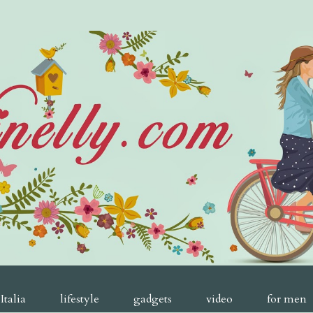
Italia
lifestyle
gadgets
video
for men