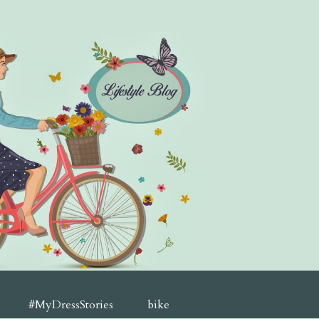
#MyDressStories
bike