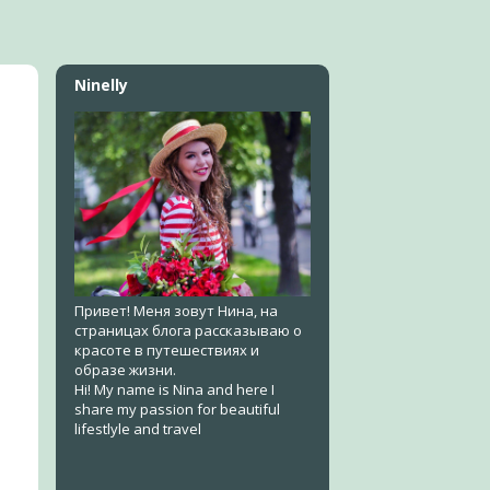
Ninelly
Привет! Меня зовут Нина, на
страницах блога рассказываю о
красоте в путешествиях и
образе жизни.
Hi! My name is Nina and here I
share my passion for beautiful
lifestlyle and travel