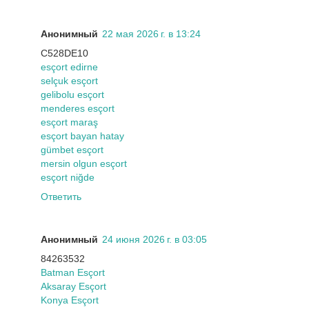
Анонимный
22 мая 2026 г. в 13:24
C528DE10
esçort edirne
selçuk esçort
gelibolu esçort
menderes esçort
esçort maraş
esçort bayan hatay
gümbet esçort
mersin olgun esçort
esçort niğde
Ответить
Анонимный
24 июня 2026 г. в 03:05
84263532
Batman Esçort
Aksaray Esçort
Konya Esçort