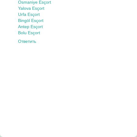
Osmaniye Esçort
Yalova Esçort
Urfa Esçort
Bingöl Esçort
Antep Esçort
Bolu Esçort
Ответить