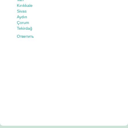
Kırıkkale
Sivas
Aydın
Çorum
Tekirdağ
Ответить