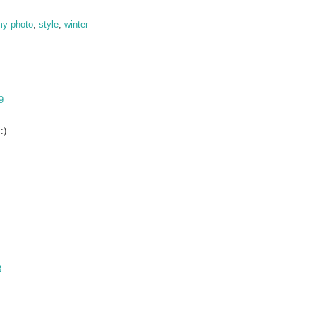
y photo
,
style
,
winter
9
:)
3