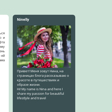
Ninelly
ься
о и
фта
ому
ень
 ей
ама
Привет! Меня зовут Нина, на
страницах блога рассказываю о
красоте в путешествиях и
образе жизни.
Hi! My name is Nina and here I
share my passion for beautiful
lifestlyle and travel