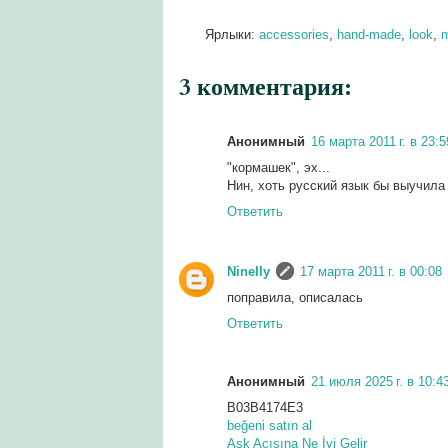
Ярлыки:
accessories
,
hand-made
,
look
,
m
3 комментария:
Анонимный
16 марта 2011 г. в 23:5
"кормашек", эх...
Нин, хоть русский язык бы выучила 
Ответить
Ninelly
17 марта 2011 г. в 00:08
поправила, описалась
Ответить
Анонимный
21 июля 2025 г. в 10:4
B03B4174E3
beğeni satın al
Aşk Acısına Ne İyi Gelir