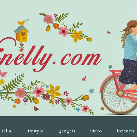
Italia
lifestyle
gadgets
video
for men