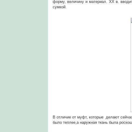
форму, величину и материал. XX в. ввод
сумкой.
В отличие от муфт, которые делают сейчас
было теплее,а наружная ткань была роско