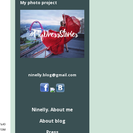
My photo project
ninelly.blog@gmail.com
Ninelly. About me
About blog
тью
том
Press