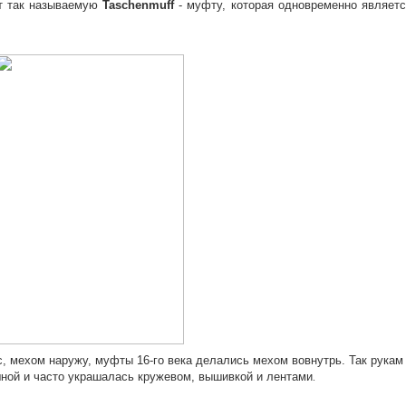
ит так называемую
Taschenmuff
- муфту, которая одновременно являетс
, мехом наружу, муфты 16-го века делались мехом вовнутрь. Так рукам
шной и часто украшалась кружевом, вышивкой и лентами
.