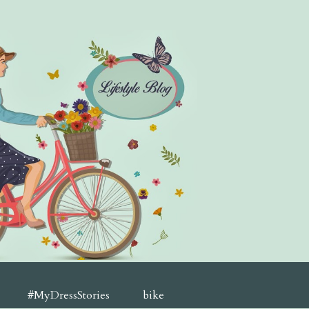
#MyDressStories
bike