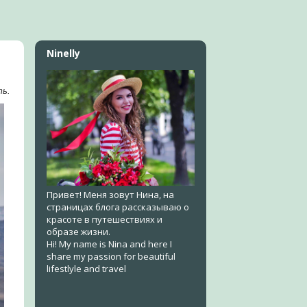
Ninelly
ть.
Привет! Меня зовут Нина, на
страницах блога рассказываю о
красоте в путешествиях и
образе жизни.
Hi! My name is Nina and here I
share my passion for beautiful
lifestlyle and travel