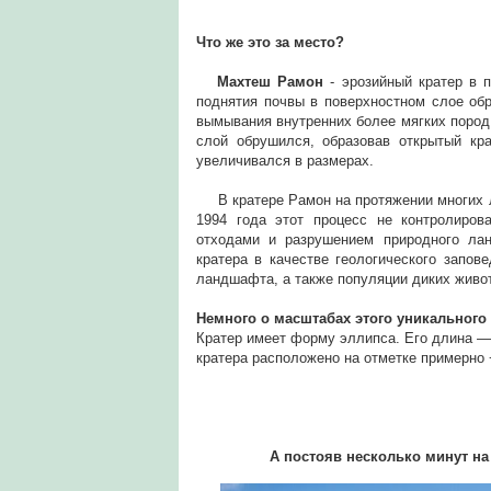
Что же это за место?
Махтеш Рамон
- эрозийный кратер в 
поднятия почвы в поверхностном слое обр
вымывания внутренних более мягких пород
слой обрушился, образовав открытый кр
увеличивался в размерах.
В кратере Рамон на протяжении многих лет
1994 года этот процесс не контролиров
отходами и разрушением природного ла
кратера в качестве геологического запов
ландшафта, а также популяции диких живо
Немного о масштабах этого уникального
Кратер имеет форму эллипса. Его длина — о
кратера расположено на отметке примерно 
А постояв несколько минут на