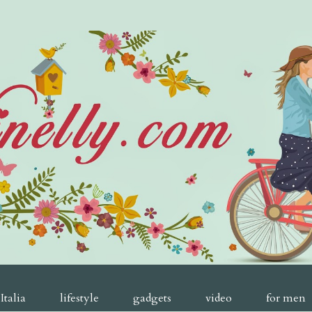
Italia
lifestyle
gadgets
video
for men