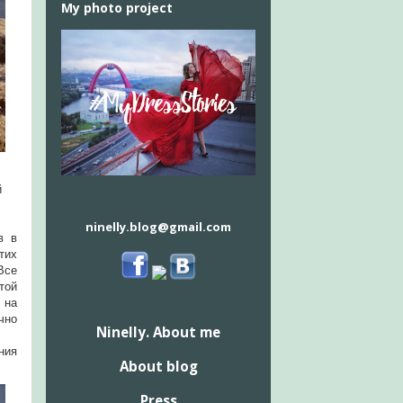
My photo project
й
ninelly.blog@gmail.com
в в
тих
Все
той
 на
чно
Ninelly. About me
ния
About blog
Press