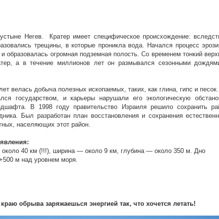
пустыне Негев. Кратер имеет специфическое происхождение: вследст
азовались трещины, в которые проникла вода. Начался процесс эрози
 и образовалась огромная подземная полость. Со временем тонкий верх
атер, а в течение миллионов лет он размывался сезонными дождям
 велась добыча полезных ископаемых, таких, как глина, гипс и песок.
ался государством, и карьеры нарушали его экологическую обстано
ндшафта. В 1998 году правительство Израиля решило сохранить ра
едника. Был разработан план восстановления и сохранения естественн
тных, населяющих этот район.
 явления:
коло 40 км (!!!), ширина — около 9 км, глубина — около 350 м. Дно
+500 м над уровнем моря.
 краю обрыва заряжаешься энергией так, что хочется летать!