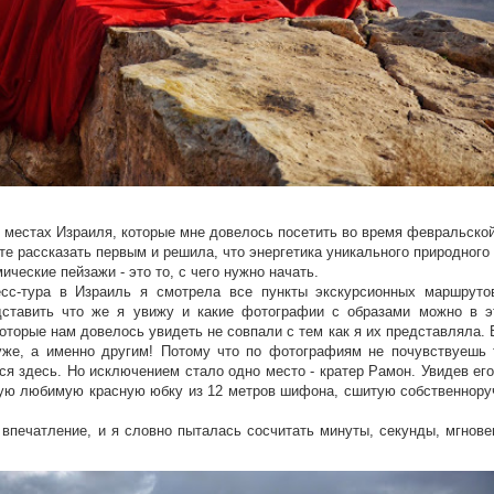
 местах Израиля, которые мне довелось посетить во время февральско
те рассказать первым и решила, что энергетика уникального природного
ические пейзажи - это то, с чего нужно начать.
-тура в Израиль я смотрела все пункты экскурсионных маршруто
дставить что же я увижу и какие фотографии с образами можно в э
которые нам довелось увидеть не совпали с тем как я их представляла. 
хуже, а именно другим! Потому что по фотографиям не почувствуешь 
тся здесь. Но исключением стало одно место - кратер Рамон. Увидев его
амую любимую красную юбку из 12 метров шифона, сшитую собственнору
 впечатление, и я словно пыталась сосчитать минуты, секунды, мгнове