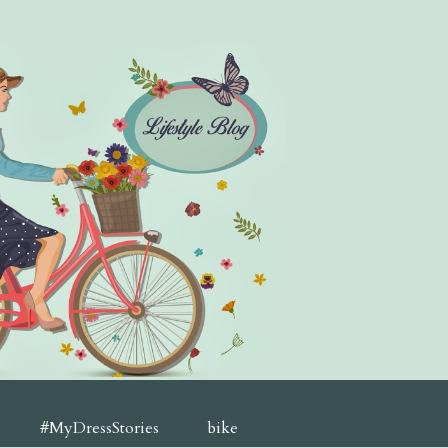
#MyDressStories
bike