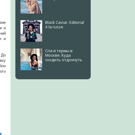
Black Caviar. Editorial
вие
A la russe
и и
ний
и и
Спа и термы в
Москве. Куда
 До
сходить отдохнуть
вку
йон
ого