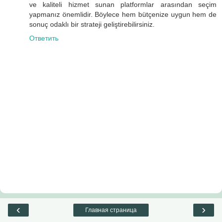
ve kaliteli hizmet sunan platformlar arasından seçim
yapmanız önemlidir. Böylece hem bütçenize uygun hem de
sonuç odaklı bir strateji geliştirebilirsiniz.
Ответить
‹
›
Главная страница